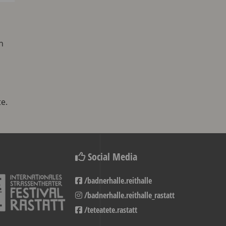
n
te.
Social Media
/badnerhalle.reithalle
/badnerhalle.reithalle_rastatt
/teteatete.rastatt