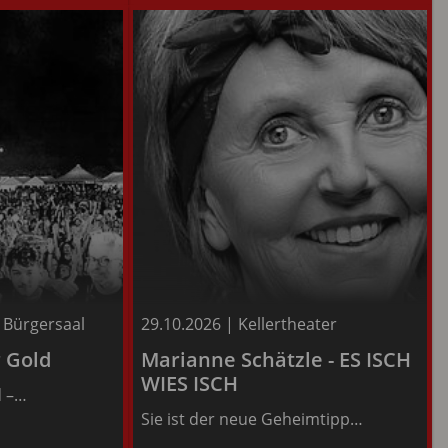
e Bürgersaal
29.10.2026
|
Kellertheater
Infos
r Gold
Marianne Schätzle - ES ISCH
WIES ISCH
d –…
Tickets
Sie ist der neue Geheimtipp…