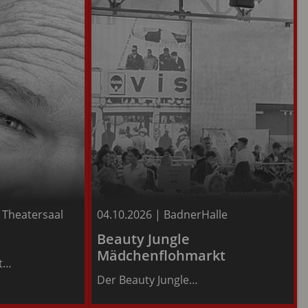
e Theatersaal
04.10.2026
|
BadnerHalle
Infos
Beauty Jungle
Mädchenflohmarkt
zt…
Tickets
Der Beauty Jungle…