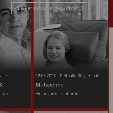
Alle Veranstaltungen öffnen
alle
12.08.2026
|
Reithalle Bürgersaal
Infos
S
Blutspende
rvin’s…
Ein unvorhersehbarer…
Tickets