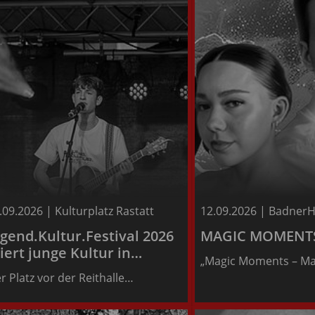
.09.2026
|
Kulturplatz Rastatt
12.09.2026
|
BadnerH
Infos
Infos
ugend.Kultur.Festival 2026
MAGIC MOMENT
iert junge Kultur in
„Magic Moments – Ma
astatt
r Platz vor der Reithalle…