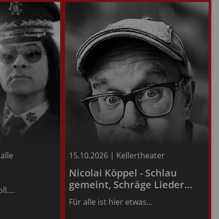
alle
15.10.2026
|
Kellertheater
Infos
Nicolai Köppel - Schlau
gemeint, Schräge Lieder
oll.…
zum Stand der Lage
Tickets
Für alle ist hier etwas…