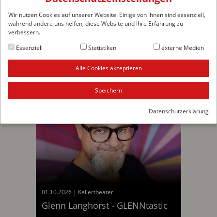
Anfahrt & Parken
Wir nutzen Cookies auf unserer Website. Einige von ihnen sind essenziell,
während andere uns helfen, diese Website und Ihre Erfahrung zu
verbessern.
Essenziell
Statistiken
externe Medien
Diese Veranstaltungen könnten Sie auch interessieren
Alle Cookies akzeptieren
Speichern
Datenschutzerklärung
01.10.2026
|
Kellertheater
am 01.10.2
Glenn Langhorst - GLENNtastic