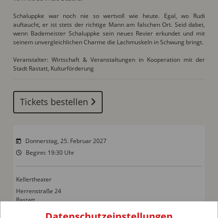
Schaluppke war noch nie so wertvoll wie heute. Egal, wo Rudi
auftaucht, er ist stets der richtige Mann am falschen Ort. Seid dabei,
wenn Bademeister Schaluppke sein neues Revier erkundet und mit
seinem unvergleichlichen Charme die Lachmuskeln in Schwung bringt.
Veranstalter: Wirtschaft & Veranstaltungen in Kooperation mit der
Stadt Rastatt, Kulturförderung
Tickets bestellen
Donnerstag, 25. Februar 2027
Beginn: 19:30 Uhr
Kellertheater
Herrenstraße 24
Rastatt
Weitere Informationen zum Veranstaltungsort
Datenschutzeinstellungen