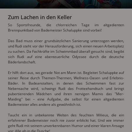
Zum Lachen in den Keller
So Sportsfreunde, die chlorreichen Tage im altgedienten
Brennpunktbad von Bademeister Schaluppke sind vorbei!
Das Bad muss einer grundsätzlichen Sanierung unterzogen werden,
und Rudi steht vor der Herausforderung, sich einen neuen Arbeitsplatz
zu suchen. Da Fachkräfte im Schwimmbad überall gesucht sind, begibt
sich Rudi auf eine abenteuerliche Odyssee durch die deutsche
Bäderlandschaft.
Er hilft dort aus, wo gerade Not am Mann ist. Begleitet Schaluppke auf
seiner Reise durch Themen-Thermen, Wellness-Oasen und Erlebnis-
Bäder. In Badeanstalten, in denen das Schwimmen fast zur
Nebensache wird, schwingt Rudi das Frotteehandtuch und bringt
pubertierenden Mädchen und ihren nervigen Mamis das "Mer-
Maiding" bei – eine Aufgabe, die selbst für einen altgedienten
Bademeister alles andere als gewöhnlich ist.
Taucht ein in unbekannte Welten des feuchten Milieus, die ein
erfahrener Bademeister noch nie zuvor erblickt hat. Und wie immer
geht Rudi mit seinem unverkennbaren Humor und einer klaren Ansage
vor: Alle ab in die Dusche!