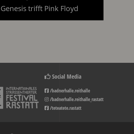
am 23.10.2026
Genesis trifft Pink Floyd
Social Media
/badnerhalle.reithalle
/badnerhalle.reithalle_rastatt
/teteatete.rastatt