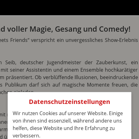
nd voller Magie, Gesang und Comedy!
ts Friends“ verspricht ein unvergessliches Show-Erlebnis
n Seib, deutscher Jugendmeister der Zauberkunst, ein
 mit seiner Assistentin und einem Ensemble hochkarätiger
 präsentiert. Ob verblüffende Illusionen, beeindruckende
s Publikum darf sich auf magische Momente freuen, die
chen einladen.
Datenschutzeinstellungen
Wir nutzen Cookies auf unserer Website. Einige
 mit rasanten Tricks und perfektem Timing
von ihnen sind essenziell, während andere uns
Bühnenpräsenz (Bekannt aus The Voice of Germany)
helfen, diese Website und Ihre Erfahrung zu
harme und Witz durch den Abend führt
verbessern.
nd überraschenden Dialogen