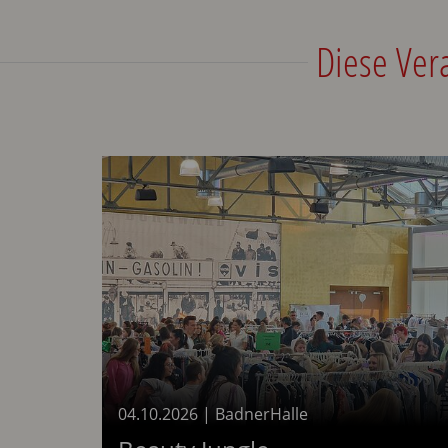
Diese Ver
04.10.2026
|
BadnerHalle