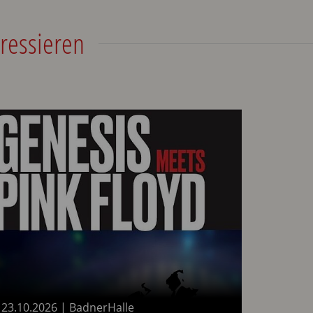
ressieren
23.10.2026
|
BadnerHalle