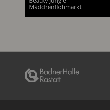
Beauty Jungle
am 04.10.
Mädchenflohmarkt