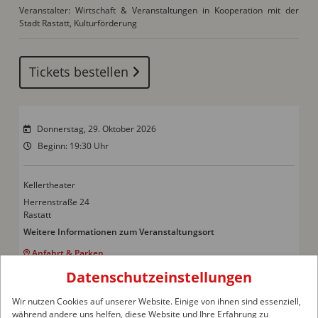
Veranstalter: Wirtschaft & Veranstaltungen in Kooperation mit der
Stadt Rastatt, Kulturförderung
Tickets bestellen
Donnerstag, 29. Oktober 2026
Beginn: 19:30 Uhr
Kellertheater
Herrenstraße 24
Rastatt
Weitere Informationen zum Veranstaltungsort
Anfahrt & Parken
Datenschutzeinstellungen
Wir nutzen Cookies auf unserer Website. Einige von ihnen sind essenziell,
während andere uns helfen, diese Website und Ihre Erfahrung zu