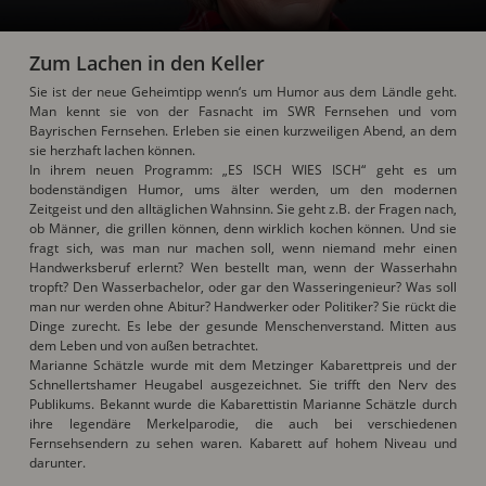
Zum Lachen in den Keller
Sie ist der neue Geheimtipp wenn‘s um Humor aus dem Ländle geht.
Man kennt sie von der Fasnacht im SWR Fernsehen und vom
Bayrischen Fernsehen. Erleben sie einen kurzweiligen Abend, an dem
sie herzhaft lachen können.
In ihrem neuen Programm: „ES ISCH WIES ISCH“ geht es um
bodenständigen Humor, ums älter werden, um den modernen
Zeitgeist und den alltäglichen Wahnsinn. Sie geht z.B. der Fragen nach,
ob Männer, die grillen können, denn wirklich kochen können. Und sie
fragt sich, was man nur machen soll, wenn niemand mehr einen
Handwerksberuf erlernt? Wen bestellt man, wenn der Wasserhahn
tropft? Den Wasserbachelor, oder gar den Wasseringenieur? Was soll
man nur werden ohne Abitur? Handwerker oder Politiker? Sie rückt die
Dinge zurecht. Es lebe der gesunde Menschenverstand. Mitten aus
dem Leben und von außen betrachtet.
Marianne Schätzle wurde mit dem Metzinger Kabarettpreis und der
Schnellertshamer Heugabel ausgezeichnet. Sie trifft den Nerv des
Publikums. Bekannt wurde die Kabarettistin Marianne Schätzle durch
ihre legendäre Merkelparodie, die auch bei verschiedenen
Fernsehsendern zu sehen waren. Kabarett auf hohem Niveau und
darunter.